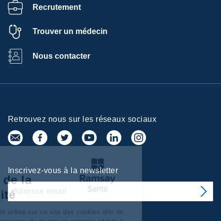
Recrutement
Trouver un médecin
Nous contacter
Retrouvez nous sur les réseaux sociaux
e de
Inscrivez-vous à la newsletter
rences de la
entialité
ices/Santé utilise sur ce site des cookies afin de