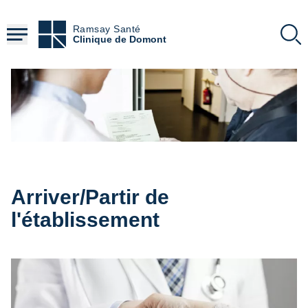
Aller
au
Ramsay Santé
contenu
Clinique de Domont
principal
Arriver/Partir de
l'établissement