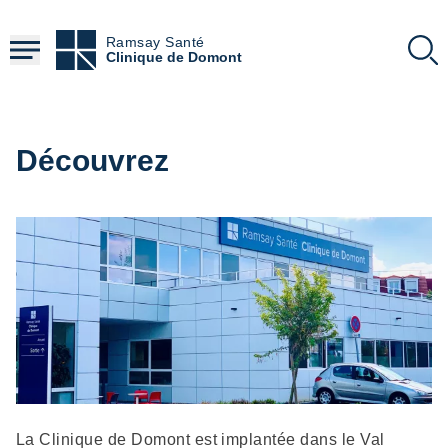
Aller
au
Ramsay Santé
contenu
Clinique de Domont
principal
Découvrez
Description
La Clinique de Domont est implantée dans le Val