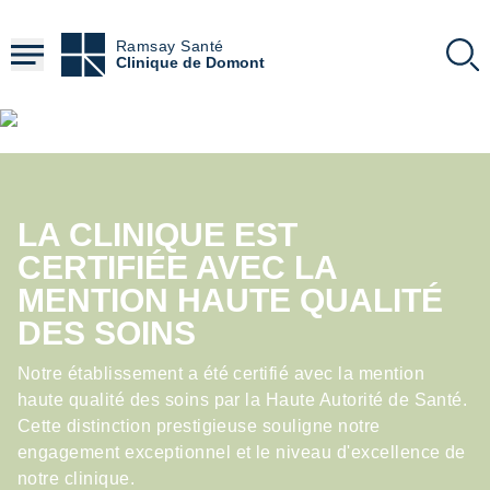
4
Aller
jours
au
Ramsay Santé
contenu
Clinique de Domont
délai moyen d'obtention d'un RDV pour une
principal
IRM dans nos centres
Contenu
HTML
La santé compte bien plus
que les chiffres ...
Mais certains chiffres comptent aussi
LA CLINIQUE EST
En savoir plus
CERTIFIÉE AVEC LA
MENTION HAUTE QUALITÉ
DES SOINS
Notre établissement a été certifié avec la mention
haute qualité des soins par la Haute Autorité de Santé.
Cette distinction prestigieuse souligne notre
engagement exceptionnel et le niveau d'excellence de
notre clinique.