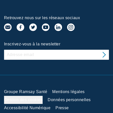
Retrouvez nous sur les réseaux sociaux
Inscrivez-vous à la newsletter
la confidentialité
e sur ce site des cookies afin de
ce, de fournir un contenu adapté à
ines fonctionnalités dont celles
, de permettre la réalisation
d’analyser les performances de nos
Groupe Ramsay Santé
Mentions légales
votre consentement au moyen des
Gestion des cookies
Données personnelles
 par la suite, cliquez sur le lien
Accessibilité Numérique
Presse
ué dans le pied de page.