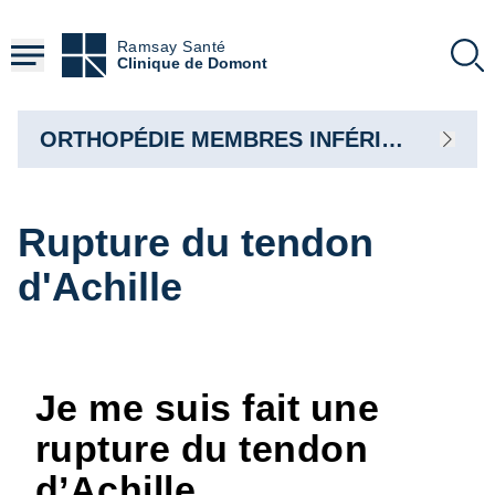
Aller
au
Ramsay Santé
contenu
Clinique de Domont
principal
ORTHOPÉDIE MEMBRES INFÉRIEURS
Rupture du tendon
d'Achille
Je me suis fait une
rupture du tendon
d’Achille