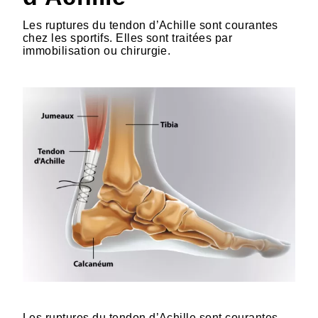
Les ruptures du tendon d’Achille sont courantes
chez les sportifs. Elles sont traitées par
immobilisation ou chirurgie.
HTML
Les ruptures du tendon d’Achille sont courantes