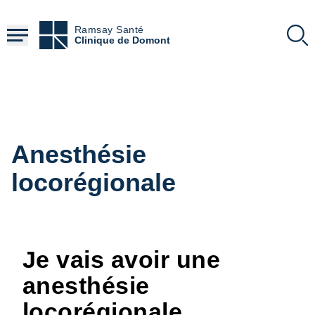
Aller
au
Ramsay Santé
contenu
Clinique de Domont
principal
Anesthésie
locorégionale
Je vais avoir une
anesthésie
locorégionale